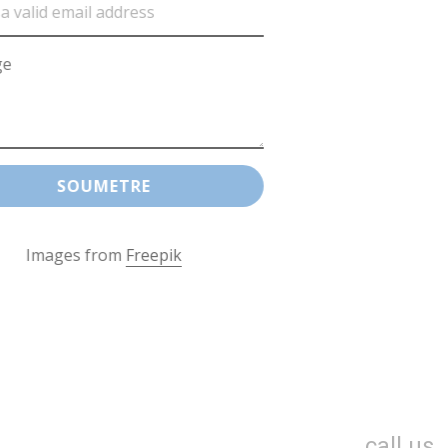
Message
SOUMETRE
Images from
Freepik
call us