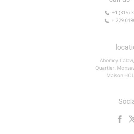
​+1 (315) 355-1217
+ 229 0190805773
location
Abomey-Calavi, Akassato
Quartier, Monsavedjo lot 384
Maison HOUNLIDJI
Social